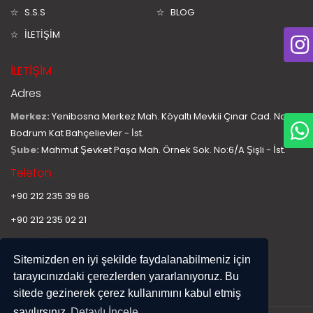
S.S.S
BLOG
İLETİŞİM
İLETİŞİM
Adres
Merkez:
Yenibosna Merkez Mah. Köyaltı Mevkii Çınar Cad. No:11
Bodrum Kat Bahçelievler - İst.
Şube:
Mahmut Şevket Paşa Mah. Örnek Sok. No:6/A Şişli - İst.
Telefon
+90 212 235 39 86
+90 212 235 02 21
E-Mail
Sitemizden en iyi şekilde faydalanabilmeniz için
info@hurplastiksan.com
tarayıcınızdaki çerezlerden yararlanıyoruz. Bu
sitede gezinerek çerez kullanımını kabul etmiş
sayılırsınız
Detaylı İncele