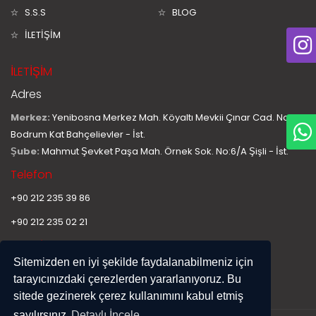
S.S.S
BLOG
İLETİŞİM
İLETİŞİM
Adres
Merkez:
Yenibosna Merkez Mah. Köyaltı Mevkii Çınar Cad. No:11
Bodrum Kat Bahçelievler - İst.
Şube:
Mahmut Şevket Paşa Mah. Örnek Sok. No:6/A Şişli - İst.
Telefon
+90 212 235 39 86
+90 212 235 02 21
E-Mail
Sitemizden en iyi şekilde faydalanabilmeniz için
info@hurplastiksan.com
tarayıcınızdaki çerezlerden yararlanıyoruz. Bu
sitede gezinerek çerez kullanımını kabul etmiş
sayılırsınız
Detaylı İncele