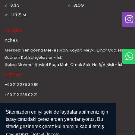
S.S.S
BLOG
İLETİŞİM
İLETİŞİM
Adres
Merkez:
Yenibosna Merkez Mah. Köyaltı Mevkii Çınar Cad. No:11
Bodrum Kat Bahçelievler - İst.
Şube:
Mahmut Şevket Paşa Mah. Örnek Sok. No:6/A Şişli - İst.
Telefon
+90 212 235 39 86
+90 212 235 02 21
E-Mail
Sitemizden en iyi şekilde faydalanabilmeniz için
info@hurplastiksan.com
tarayıcınızdaki çerezlerden yararlanıyoruz. Bu
sitede gezinerek çerez kullanımını kabul etmiş
sayılırsınız
Detaylı İncele