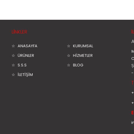
LİNKLER
İ
A
ANASAYFA
KURUMSAL
M
ÜRÜNLER
HİZMETLER
C
S.S.S
BLOG
Ş
-
İLETİŞİM
T
+
+
E
i