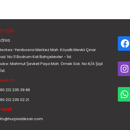
LETİŞİM
dres
erkez:
Yenibosna Merkez Mah. Köyaltı Mevkii Çınar
ad. No:11 Bodrum Kat Bahçelievler - İst.
ube:
Mahmut Şevket Paşa Mah. Örnek Sok. No:6/A Şişli
 İst.
elefon
90 212 235 39 86
90 212 235 02 21
-Mail
nfo@hurplastiksan.com