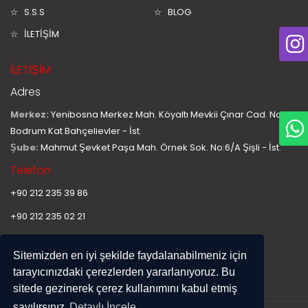
S.S.S
BLOG
İLETİŞİM
İLETİŞİM
Adres
Merkez:
Yenibosna Merkez Mah. Köyaltı Mevkii Çınar Cad. No:11
Bodrum Kat Bahçelievler - İst.
Şube:
Mahmut Şevket Paşa Mah. Örnek Sok. No:6/A Şişli - İst.
Telefon
+90 212 235 39 86
+90 212 235 02 21
E-Mail
Sitemizden en iyi şekilde faydalanabilmeniz için
info@hurplastiksan.com
tarayıcınızdaki çerezlerden yararlanıyoruz. Bu
sitede gezinerek çerez kullanımını kabul etmiş
sayılırsınız
Detaylı İncele